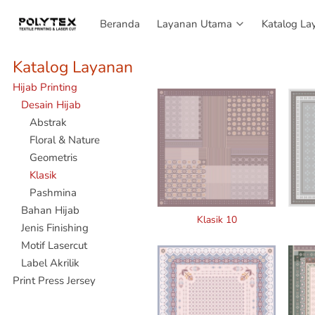
Beranda
Beranda
Layanan Utama
Layanan Utama
Katalog La
Katalog La
Katalog Layanan
Hijab Printing
Desain Hijab
Abstrak
Floral & Nature
Geometris
Klasik
Pashmina
Bahan Hijab
Klasik 10
Jenis Finishing
Motif Lasercut
Label Akrilik
Print Press Jersey