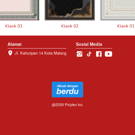
Klasik 03
Klasik 02
Klasik 01
Alamat
Sosial Media
Jl. Kahuripan 14 Kota Malang
@
2026
Polytex Inc.