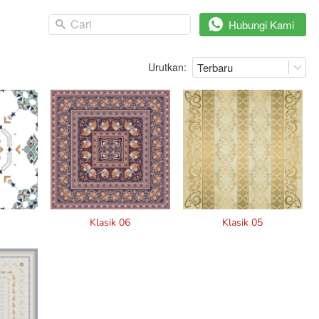
Cari
Cari
`
`
Hubungi Kami
Hubungi Kami
Urutkan:
Terbaru
Klasik 06
Klasik 05