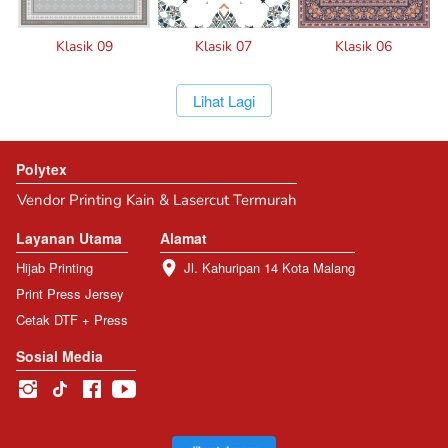
Klasik 09
Klasik 07
Klasik 06
`
Lihat Lagi
Polytex
Vendor Printing Kain & Lasercut Termurah
Layanan Utama
Alamat
Hijab Printing
Jl. Kahuripan 14 Kota Malang
Print Press Jersey
Cetak DTF + Press
Sosial Media