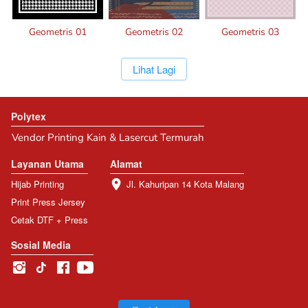
Geometris 01
Geometris 02
Geometris 03
`
Lihat Lagi
Polytex
Vendor Printing Kain & Lasercut Termurah
Layanan Utama
Alamat
Hijab Printing
Jl. Kahuripan 14 Kota Malang
Print Press Jersey
Cetak DTF + Press
Sosial Media