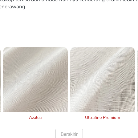
menerawang.
Azalea
Ultrafine Premium
`
Berakhir