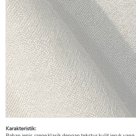
Karakteristik:
Bahan jenis 
crepe
 klasik dengan tekstur kulit jeruk yan