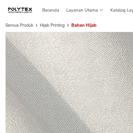
Beranda
Beranda
Layanan Utama
Layanan Utama
Katalog La
Katalog La
Bahan Hijab
Semua Produk
Hijab Printing