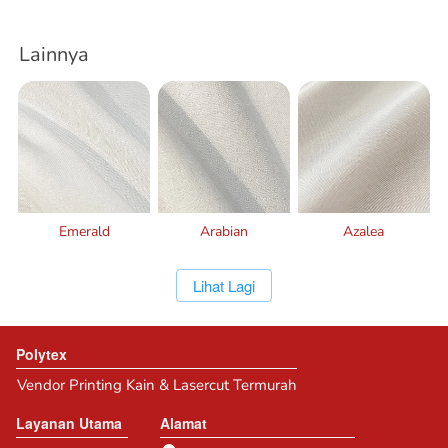
Lainnya
Emerald
Arabian
Azalea
`
Lihat Lagi
Polytex
Vendor Printing Kain & Lasercut Termurah
Layanan Utama
Alamat