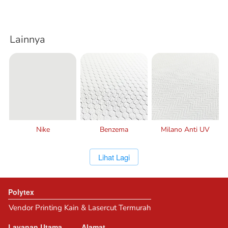
Lainnya
Nike
Benzema
Milano Anti UV
`
Lihat Lagi
Polytex
Vendor Printing Kain & Lasercut Termurah
Layanan Utama
Alamat