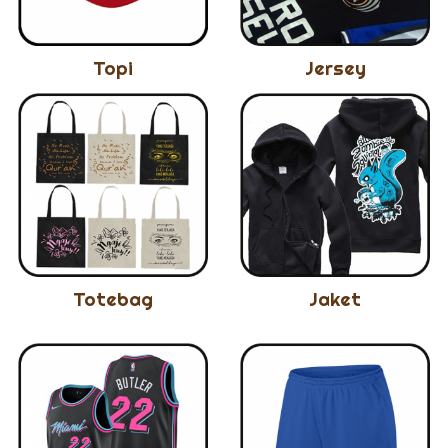
Topi
Jersey
Totebag
Jaket