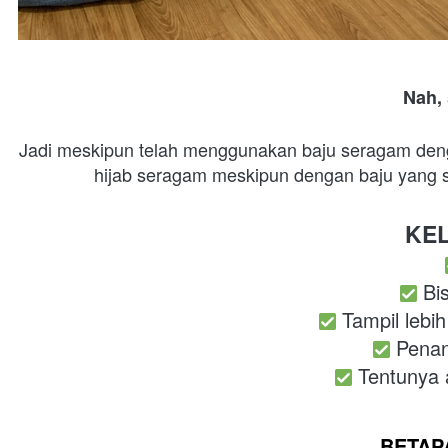
Nah,
Jadi meskipun telah menggunakan baju seragam den
hijab seragam meskipun dengan baju yang se
KE
 Bi
 Tampil lebi
P
enan
 Tentunya 
BETAP