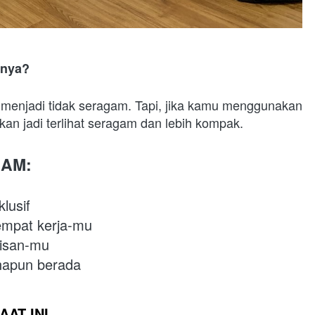
nya? 
enjadi tidak seragam. Tapi, jika kamu menggunakan 
n jadi terlihat seragam dan lebih kompak.  
AM:
 
lusif
empat kerja-mu
risan-mu
anapun berada
AT INI