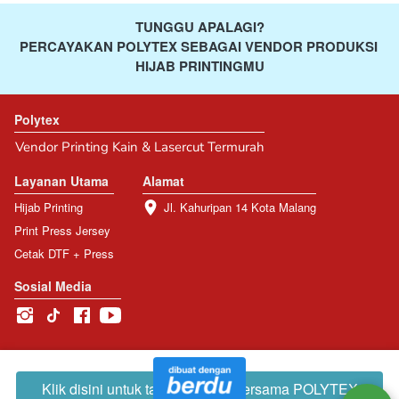
TUNGGU APALAGI?
PERCAYAKAN POLYTEX SEBAGAI VENDOR PRODUKSI 
HIJAB PRINTINGMU
Polytex
Vendor Printing Kain & Lasercut Termurah
Layanan Utama
Alamat
Hijab Printing
Jl. Kahuripan 14 Kota Malang
Print Press Jersey
Cetak DTF + Press
Sosial Media
Klik disini untuk tambah Cuan bersama POLYTEX
`